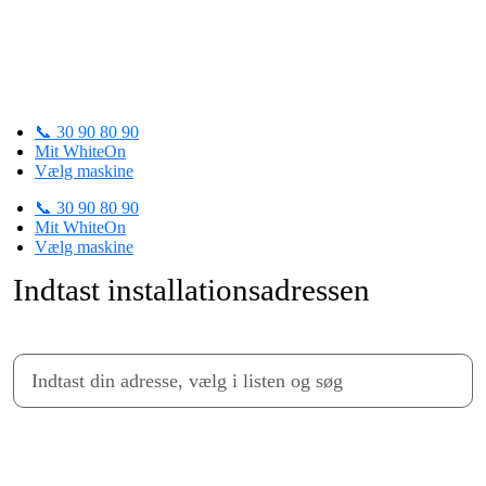
Skip
to
content
Trin 1 af 4
📞 30 90 80 90
Mit WhiteOn
Vælg maskine
📞 30 90 80 90
Mit WhiteOn
Vælg maskine
Indtast installationsadressen
Fortsæt