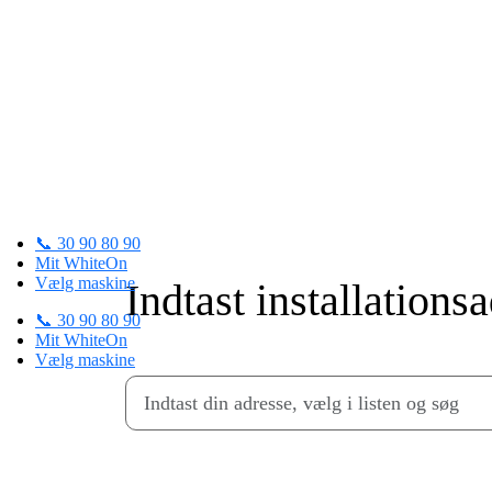
Skip
to
content
📞 30 90 80 90
Mit WhiteOn
Vælg maskine
Indtast installations
📞 30 90 80 90
Mit WhiteOn
Vælg maskine