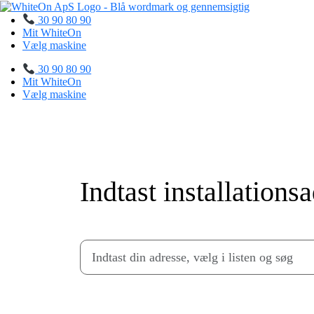
Skip
to
30 90 80 90
content
Mit WhiteOn
Vælg maskine
30 90 80 90
Mit WhiteOn
Vælg maskine
Indtast installations