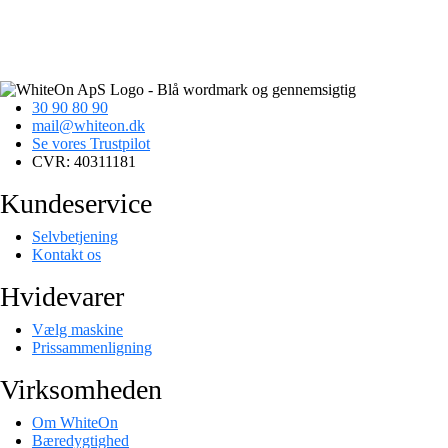
30 90 80 90
mail@whiteon.dk
Se vores Trustpilot
CVR: 40311181
Kundeservice
Selvbetjening
Kontakt os
Hvidevarer
Vælg maskine
Prissammenligning
Virksomheden
Om WhiteOn
Bæredygtighed