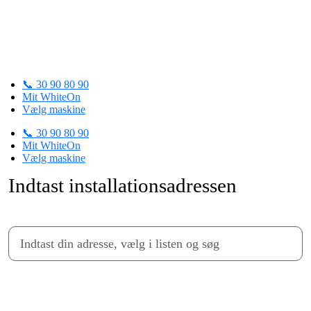
Skip
to
content
Trin 1 af 4
📞 30 90 80 90
Mit WhiteOn
Vælg maskine
📞 30 90 80 90
Mit WhiteOn
Vælg maskine
Indtast installationsadressen
Fortsæt